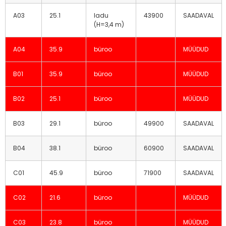
A03
25.1
ladu
43900
SAADAVAL
(H=3,4 m)
A04
35.9
büroo
MÜÜDUD
B01
35.9
büroo
MÜÜDUD
B02
25.1
büroo
MÜÜDUD
B03
29.1
büroo
49900
SAADAVAL
B04
38.1
büroo
60900
SAADAVAL
C01
45.9
büroo
71900
SAADAVAL
C02
21.6
büroo
MÜÜDUD
C03
23.8
büroo
MÜÜDUD