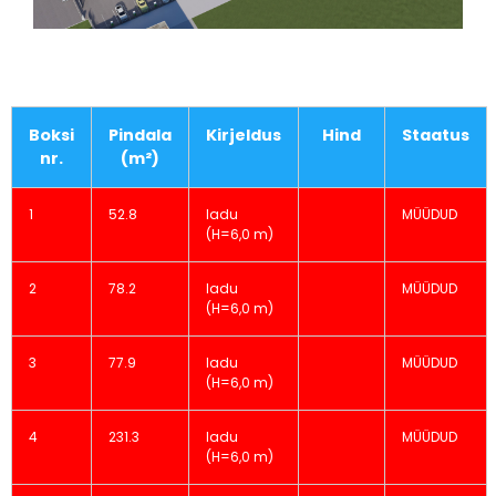
Boksi
Pindala
Kirjeldus
Hind
Staatus
nr.
(m²)
1
52.8
ladu
MÜÜDUD
(H=6,0 m)
2
78.2
ladu
MÜÜDUD
(H=6,0 m)
3
77.9
ladu
MÜÜDUD
(H=6,0 m)
4
231.3
ladu
MÜÜDUD
(H=6,0 m)